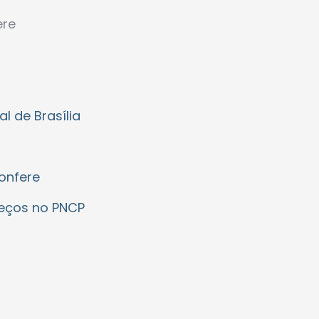
ere
l de Brasília
onfere
reços no PNCP