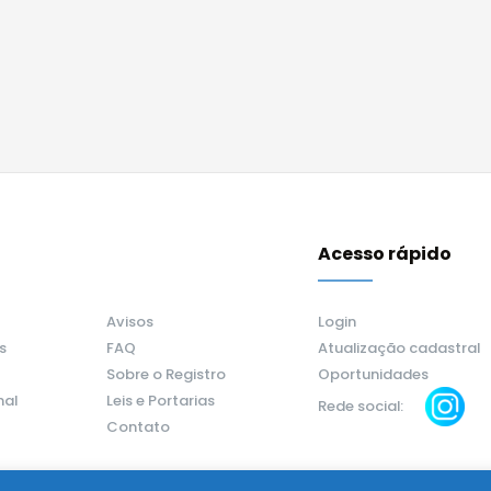
Acesso rápido
Avisos
Login
s
FAQ
Atualização cadastral
Sobre o Registro
Oportunidades
nal
Leis e Portarias
Rede social:
Contato