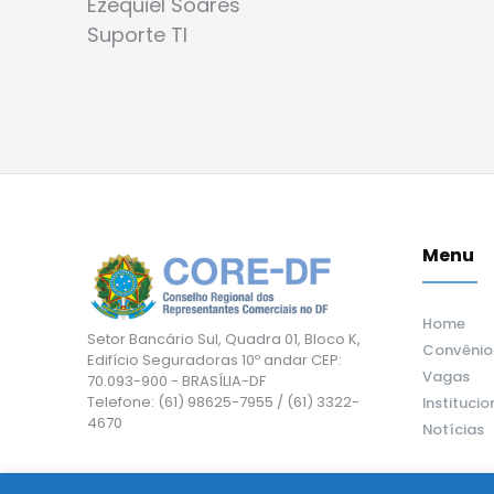
Ezequiel Soares
Suporte TI
Menu
Home
Setor Bancário Sul, Quadra 01, Bloco K,
Convênio
Edifício Seguradoras 10º andar CEP:
Vagas
70.093-900 - BRASÍLIA-DF
Telefone: (61) 98625-7955 / (61) 3322-
Institucio
4670
Notícias