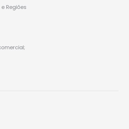
l e Regiões
omercial;