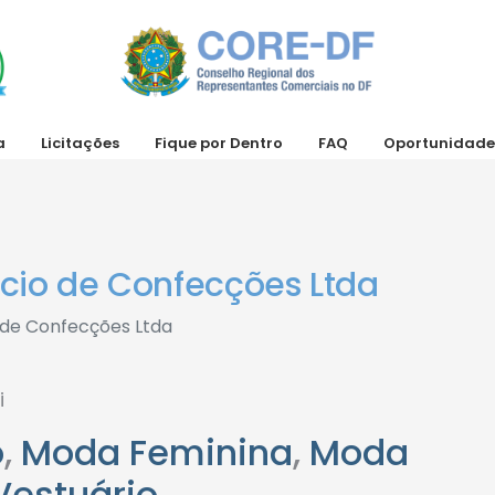
a
Licitações
Fique por Dentro
FAQ
Oportunidade
rcio de Confecções Ltda
 de Confecções Ltda
i
o
,
Moda Feminina
,
Moda
Vestuário