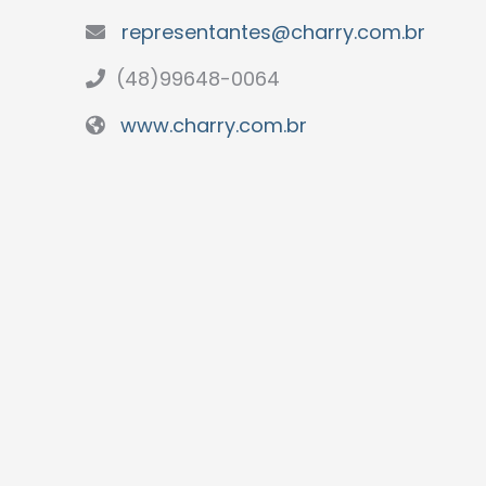
representantes@charry.com.br
(48)99648-0064
www.charry.com.br