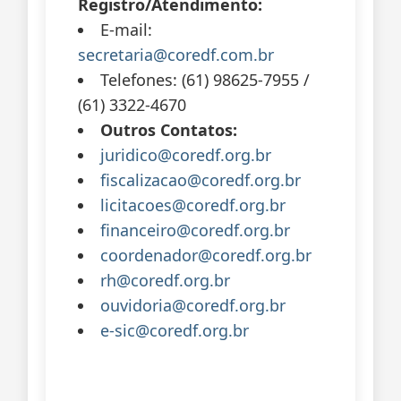
Registro/Atendimento:
E-mail:
secretaria@coredf.com.br
Telefones: (61) 98625-7955 /
(61) 3322-4670
Outros Contatos:
juridico@coredf.org.br
fiscalizacao@coredf.org.br
licitacoes@coredf.org.br
financeiro@coredf.org.br
coordenador@coredf.org.br
rh@coredf.org.br
ouvidoria@coredf.org.br
e-sic@coredf.org.br